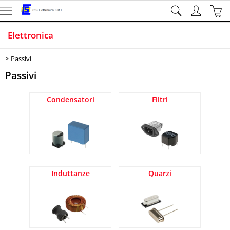
Elettronica
Passivi
Illuminazione
Passivi
Sicurezza
Condensatori
Filtri
Sistemi di sviluppo
Informatica
Induttanze
Quarzi