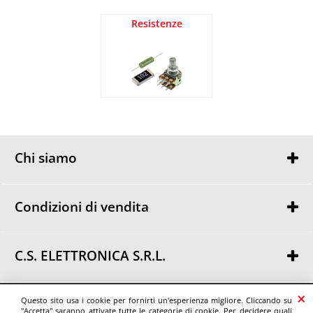
Resistenze
Chi siamo
Chi siamo
Dove siamo
Condizioni di vendita
Condizioni di vendita
Privacy
C.S. ELETTRONICA S.R.L.
Via Urbania, 30
48018 Faenza (RA)
© C.S. ELETTRONICA S.R.L.
Questo sito usa i cookie per fornirti un'esperienza migliore. Cliccando su
Tel. 0546 46307 - Fax 0546 46371
"Accetta" saranno attivate tutte le categorie di cookie. Per decidere quali