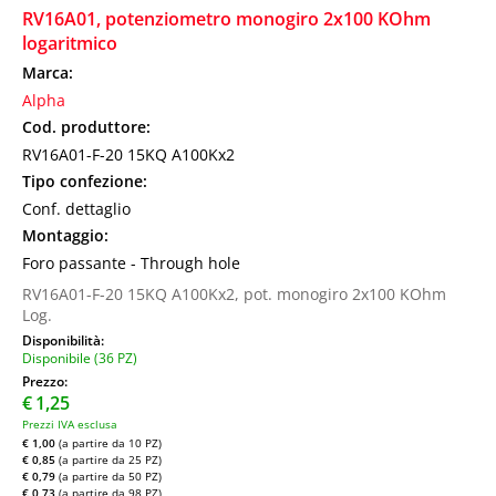
RV16A01, potenziometro monogiro 2x100 KOhm
logaritmico
Marca:
Alpha
Cod. produttore:
RV16A01-F-20 15KQ A100Kx2
Tipo confezione:
Conf. dettaglio
Montaggio:
Foro passante - Through hole
RV16A01-F-20 15KQ A100Kx2, pot. monogiro 2x100 KOhm
Log.
Disponibilità:
Disponibile (36 PZ)
Prezzo:
€
1,25
Prezzi IVA esclusa
€ 1,00
(a partire da 10 PZ)
€ 0,85
(a partire da 25 PZ)
€ 0,79
(a partire da 50 PZ)
€ 0,73
(a partire da 98 PZ)