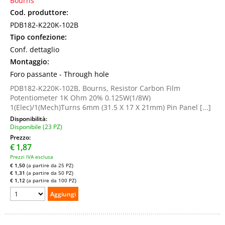
Bourns
Cod. produttore:
PDB182-K220K-102B
Tipo confezione:
Conf. dettaglio
Montaggio:
Foro passante - Through hole
PDB182-K220K-102B, Bourns, Resistor Carbon Film
Potentiometer 1K Ohm 20% 0.125W(1/8W)
1(Elec)/1(Mech)Turns 6mm (31.5 X 17 X 21mm) Pin Panel [...]
Disponibilità:
Disponibile (23 PZ)
Prezzo:
€
1,87
Prezzi IVA esclusa
€ 1,50
(a partire da 25 PZ)
€ 1,31
(a partire da 50 PZ)
€ 1,12
(a partire da 100 PZ)