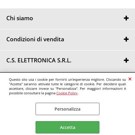
Chi siamo
Chi siamo
Dove siamo
Condizioni di vendita
Condizioni di vendita
Privacy
C.S. ELETTRONICA S.R.L.
Via Urbania, 30
48018 Faenza (RA)
© C.S. ELETTRONICA S.R.L.
Questo sito usa i cookie per fornirti un'esperienza migliore. Cliccando su
Tel. 0546 46307 - Fax 0546 46371
"Accetta" saranno attivate tutte le categorie di cookie. Per decidere quali
P.IVA: 02219890395
accettare, cliccare invece su "Personalizza". Per maggiori informazioni è
possibile consultare la pagina
Cookie Policy
.
info@cselettronica.net
Personalizza
Cookie Policy
Accetta