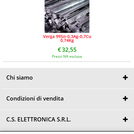
Verga 99Sn-0,3Ag-0,7Cu
0,74Kg
€
32,55
Prezzi IVA esclusa
Chi siamo
Chi siamo
Dove siamo
Condizioni di vendita
Condizioni di vendita
Privacy
C.S. ELETTRONICA S.R.L.
Via Urbania, 30
48018 Faenza (RA)