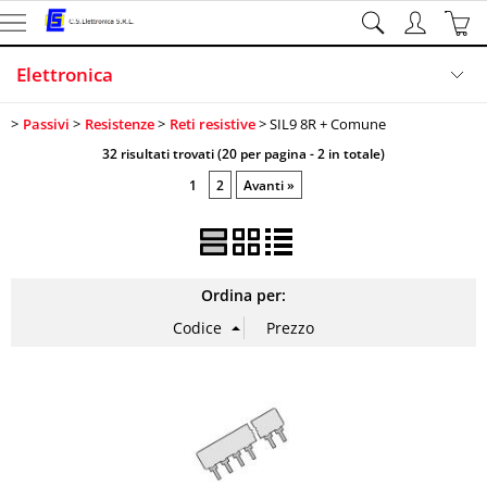
Elettronica
Passivi
Resistenze
Reti resistive
SIL9 8R + Comune
Illuminazione
32 risultati trovati (20 per pagina - 2 in totale)
Sicurezza
1
2
Avanti »
Sistemi di sviluppo
Informatica
Ordina per: