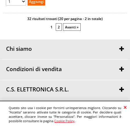
32 risultati trovati (20 per pagina - 2 in totale)
1
2
Avanti »
Chi siamo
Chi siamo
Dove siamo
Condizioni di vendita
Condizioni di vendita
Privacy
C.S. ELETTRONICA S.R.L.
Via Urbania, 30
48018 Faenza (RA)
© C.S. ELETTRONICA S.R.L.
Questo sito usa i cookie per fornirti un'esperienza migliore. Cliccando su
Tel. 0546 46307 - Fax 0546 46371
"Accetta" saranno attivate tutte le categorie di cookie. Per decidere quali
P.IVA: 02219890395
accettare, cliccare invece su "Personalizza". Per maggiori informazioni è
possibile consultare la pagina
Cookie Policy
.
info@cselettronica.net