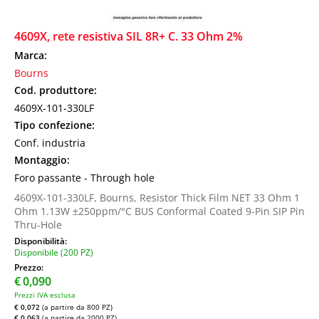
4609X, rete resistiva SIL 8R+ C. 33 Ohm 2%
Marca:
Bourns
Cod. produttore:
4609X-101-330LF
Tipo confezione:
Conf. industria
Montaggio:
Foro passante - Through hole
4609X-101-330LF, Bourns, Resistor Thick Film NET 33 Ohm 1
Ohm 1.13W ±250ppm/°C BUS Conformal Coated 9-Pin SIP Pin
Thru-Hole
Disponibilità:
Disponibile (200 PZ)
Prezzo:
€
0,090
Prezzi IVA esclusa
€ 0,072
(a partire da 800 PZ)
€ 0,063
(a partire da 2000 PZ)