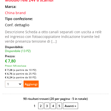
Modulo rele 24V 8 scambi
Marca:
China brand
Tipo confezione:
Conf. dettaglio
Descrizione Scheda a otto canali separati con uscita a relè
ed ingresso con fotoaccoppiatore Indicazione tramite led
verde presenza tensione di [...]
Disponibilità:
Disponibile (13 PZ)
Prezzo:
€
7,80
Prezzi IVA esclusa
€ 7,28
(a partire da 10 PZ)
€ 6,76
(a partire da 25 PZ)
€ 6,24
(a partire da 50 PZ)
90 risultati trovati (20 per pagina - 5 in totale)
1
2
3
4
5
Avanti »