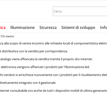
Sono gi
nica
Illuminazione
Sicurezza
Sistemi di sviluppo
Inf
Per completare 
nome utente e
Chi siamo
clicca sul 
ica alla scopo di venire incontro alle richieste locali di componentistica elettr
E
te distributiva con la vendita per corrispondenza.
catalogo viene affiancata la vendita tramite il proprio sito internet.
Pa
elettronica vengono affiancati i prodotti per l'illuminazione led.
tti venduti si arricchisce nuovamente con i prodotti per il riscaldamento elettr
Hai perso
direttamente integrato con il gestionale.
ternet consultabile ora anche da tutti i dispositivi mobili di ultima generazi