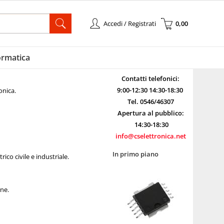
Accedi / Registrati
0,00
à registrato
Sono un nuovo cliente
ormatica
l'ordine inserisci il
Se non sei ancora registrato sul
 la password e poi
nostro sito clicca sul pulsante
Contatti telefonici:
pulsante "Accedi"
"Registrati"
9:00-12:30 14:30-18:30
onica.
-mail:
Tel. 0546/46307
Apertura al pubblico:
14:30-18:30
ssword:
info@cselettronica.net
In primo piano
ico civile e industriale.
 la password?
one.