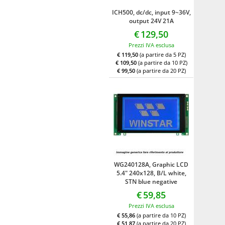
ICH500, dc/dc, input 9~36V,
output 24V 21A
€
129,50
Prezzi IVA esclusa
€ 119,50
(a partire da 5 PZ)
€ 109,50
(a partire da 10 PZ)
€ 99,50
(a partire da 20 PZ)
WG240128A, Graphic LCD
5.4" 240x128, B/L white,
STN blue negative
€
59,85
Prezzi IVA esclusa
€ 55,86
(a partire da 10 PZ)
€ 51,87
(a partire da 20 PZ)